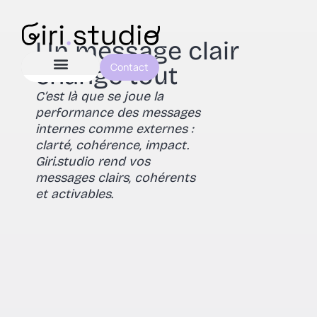
Un message clair
Contact
change tout
C’est là que se joue la
performance des messages
internes comme externes :
clarté, cohérence, impact.
Giri.studio rend vos
messages clairs, cohérents
et activables.