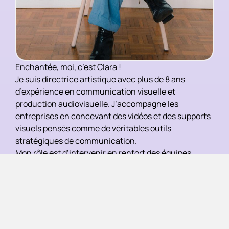
Enchantée, moi, c’est Clara !
Je suis directrice artistique avec plus de 8 ans
d’expérience en communication visuelle et
production audiovisuelle. J’accompagne les
entreprises en concevant des vidéos et des supports
visuels pensés comme de véritables outils
stratégiques de communication.
Mon rôle est d’intervenir en renfort des équipes
marketing, comme une extension externe, pour les
aider à produire ce qu’elles n’ont pas toujours le
temps, les ressources ou les compétences de réaliser
en interne, notamment sur les sujets liés à la vidéo,
au motion design et à la narration visuelle.
Après plusieurs expériences en entreprise, j’ai pu