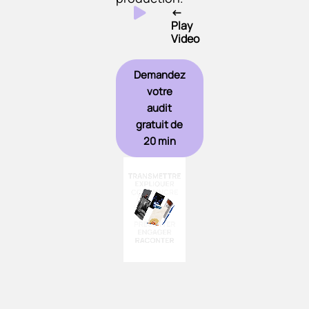
←
Play
Video
Demandez
votre
audit
gratuit de
20 min